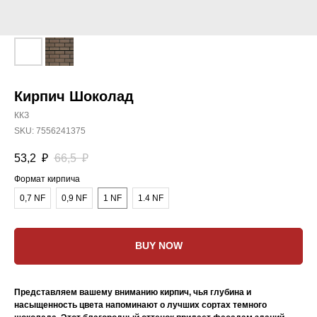
Кирпич Шоколад
ККЗ
SKU:
7556241375
53,2
₽
66,5
₽
Формат кирпича
0,7 NF
0,9 NF
1 NF
1.4 NF
BUY NOW
Представляем вашему вниманию кирпич, чья глубина и
насыщенность цвета напоминают о лучших сортах темного