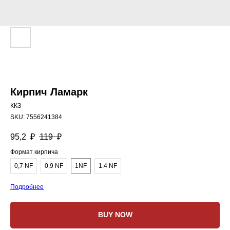
Кирпич Ламарк
ККЗ
SKU:
7556241384
95,2
₽
119
₽
Формат кирпича
0,7 NF
0,9 NF
1NF
1.4 NF
Подробнее
BUY NOW