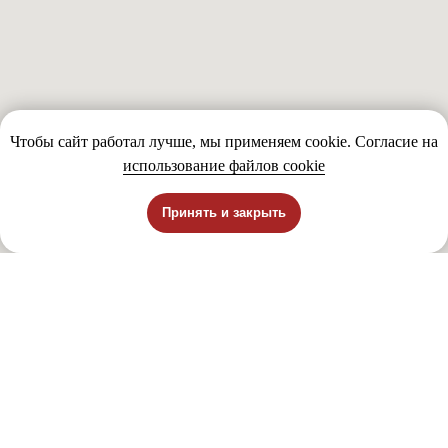
Чтобы сайт работал лучше, мы применяем cookie. Согласие на
использование файлов cookie
Принять и закрыть
© 1995-2026 Производство и поставки
облицовочного кирпича в Самаре -
Кротовский кирпичный завод